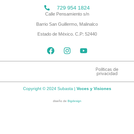
729 954 1824
Calle Pensamiento s/n
Barrio San Guillermo, Malinalco
Estado de México. C.P: 52440
F
I
Y
a
n
o
c
s
u
e
t
t
Políticas de
privacidad
b
a
u
o
g
b
Copyright © 2024 Subasta |
Voces y Visiones
o
r
e
k
a
diseño de
Bigdesign
m