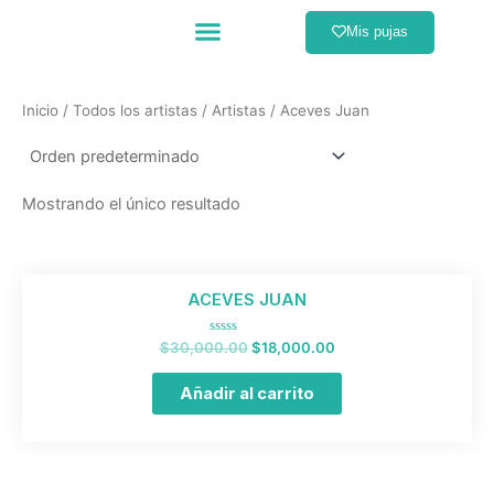
Ir
Menú
Mis pujas
al
Catálogo completo
Formas de pago
contenido
Inicio
/
Todos los artistas
/
Artistas
/ Aceves Juan
Mostrando el único resultado
El
El
ACEVES JUAN
precio
precio
original
actual
era:
es:
Valorado
$
30,000.00
$
18,000.00
$30,000.00.
$18,000.00.
con
0
de
Añadir al carrito
5