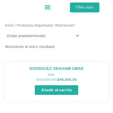
Ir
Menú
Mis pujas
al
Catálogo completo
Formas de pago
contenido
Inicio
/ Productos etiquetados “Abstracción”
Mostrando el único resultado
El
El
RODRIGUEZ-GRAHAM OMAR
precio
precio
original
actual
era:
es:
Valorado
$
62,000.00
$
46,500.00
$62,000.00.
$46,500.00.
con
0
de
Añadir al carrito
5