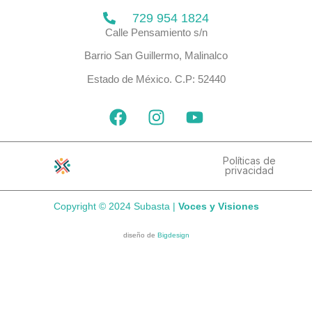
729 954 1824
Calle Pensamiento s/n
Barrio San Guillermo, Malinalco
Estado de México. C.P: 52440
F
I
Y
a
n
o
c
s
u
e
t
t
Políticas de
privacidad
b
a
u
o
g
b
Copyright © 2024 Subasta |
Voces y Visiones
o
r
e
k
a
diseño de
Bigdesign
m