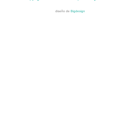
o
r
e
k
a
diseño de
Bigdesign
m