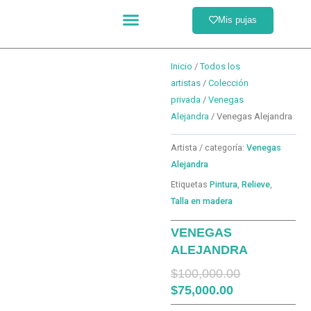
Ir
Menú
Mis pujas
al
Catálogo completo
Formas de pago
contenido
Inicio
/
Todos los
artistas
/
Colección
privada
/
Venegas
Alejandra
/ Venegas Alejandra
Artista / categoría:
Venegas
Alejandra
Etiquetas
Pintura
,
Relieve
,
Talla en madera
VENEGAS
ALEJANDRA
El
El
$
100,000.00
precio
precio
$
75,000.00
actual
original