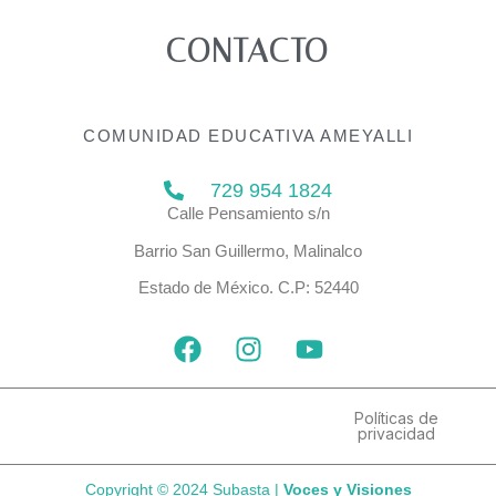
CONTACTO
COMUNIDAD EDUCATIVA AMEYALLI
729 954 1824
Calle Pensamiento s/n
Barrio San Guillermo, Malinalco
Estado de México. C.P: 52440
F
I
Y
a
n
o
c
s
u
e
t
t
Políticas de
privacidad
b
a
u
o
g
b
Copyright © 2024 Subasta |
Voces y Visiones