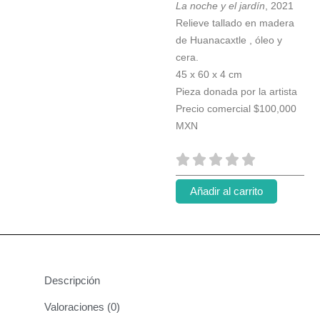
La noche y el jardín
, 2021
es:
era:
Relieve tallado en madera
$75,000.00.
$100,000.00
de Huanacaxtle , óleo y
cera.
45 x 60 x 4 cm
Pieza donada por la artista
Precio comercial $100,000
MXN
Venegas
Añadir al carrito
Alejandra
cantidad
Descripción
Valoraciones (0)